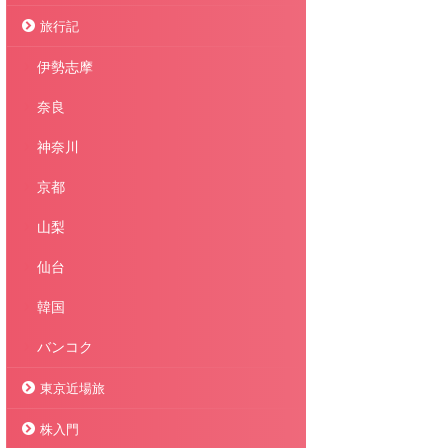
旅行記
伊勢志摩
奈良
神奈川
京都
山梨
仙台
韓国
バンコク
東京近場旅
株入門