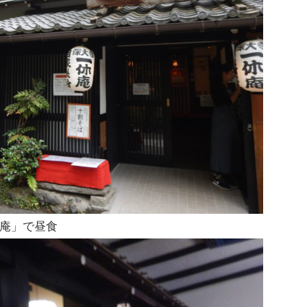
庵」で昼食