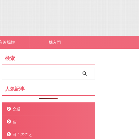
京近場旅
株入門
検索
人気記事
交通
宿
日々のこと