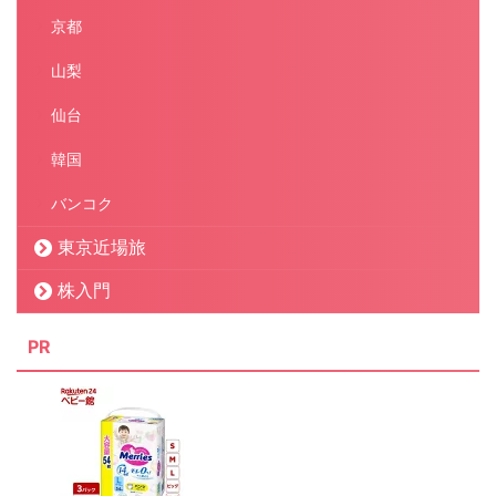
京都
山梨
仙台
韓国
バンコク
東京近場旅
株入門
PR