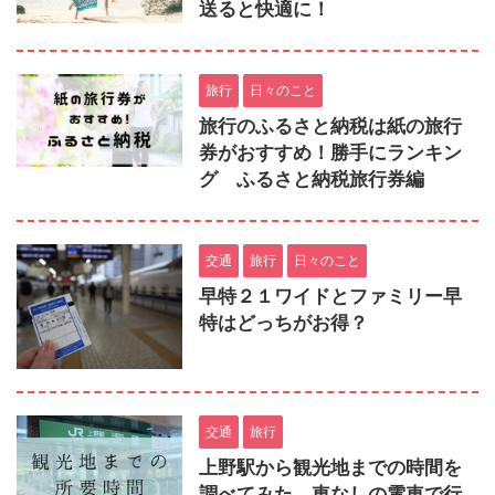
送ると快適に！
旅行
日々のこと
旅行のふるさと納税は紙の旅行
券がおすすめ！勝手にランキン
グ ふるさと納税旅行券編
交通
旅行
日々のこと
早特２１ワイドとファミリー早
特はどっちがお得？
交通
旅行
上野駅から観光地までの時間を
調べてみた。車なしの電車で行