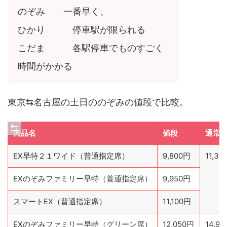
のぞみ 一番早く、
ひかり 停車駅が限られる
こだま 各駅停車でものすごく
時間がかかる
東京⇆名古屋の土日ののぞみの値段で比較。
商品名
値段
通常
EX早特２１ワイド（普通指定席）
9,800円
11,30
EXのぞみファミリー早特（普通指定席）
9,950円
スマートEX（普通指定席）
11,100円
EXのぞみファミリー早特（グリーン席）
12,050円
14,9