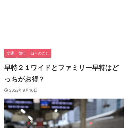
交通
旅行
日々のこと
早特２１ワイドとファミリー早特はど
っちがお得？
2022年9月10日