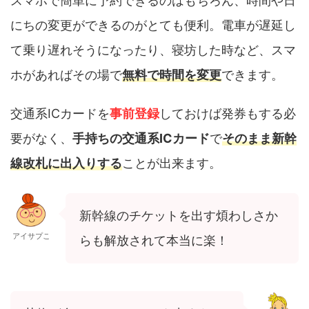
スマホで簡単に予約できるのはもちろん、時間や日
にちの変更ができるのがとても便利。電車が遅延し
て乗り遅れそうになったり、寝坊した時など、スマ
ホがあればその場で
無料で時間を変更
できます。
交通系ICカードを
事前登録
しておけば発券もする必
要がなく、
手持ちの交通系ICカード
で
そのまま新幹
線改札に出入りする
ことが出来ます。
新幹線のチケットを出す煩わしさか
アイサプこ
らも解放されて本当に楽！