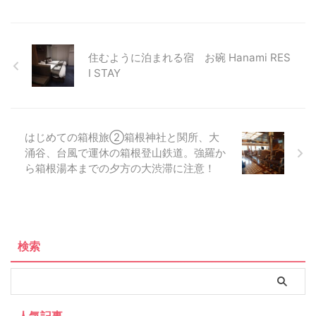
住むように泊まれる宿 お碗 Hanami RES
I STAY
はじめての箱根旅②箱根神社と関所、大
涌谷、台風で運休の箱根登山鉄道。強羅か
ら箱根湯本までの夕方の大渋滞に注意！
検索