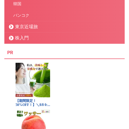
韓国
バンコク
東京近場旅
株入門
PR