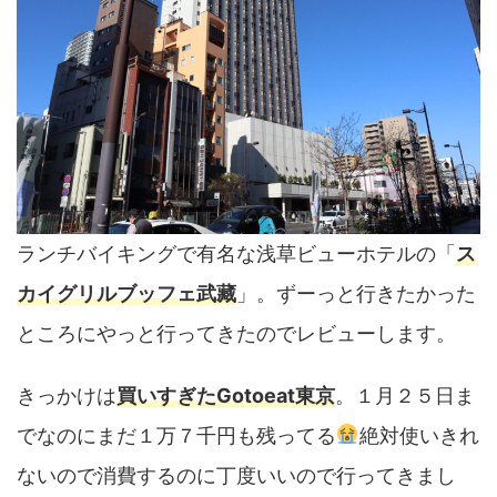
ランチバイキングで有名な浅草ビューホテルの「
ス
カイグリルブッフェ武藏
」。ずーっと行きたかった
ところにやっと行ってきたのでレビューします。
きっかけは
買いすぎたGotoeat東京
。１月２５日ま
でなのにまだ１万７千円も残ってる
絶対使いきれ
ないので消費するのに丁度いいので行ってきまし