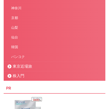
神奈川
京都
山梨
仙台
韓国
バンコク
東京近場旅
株入門
PR