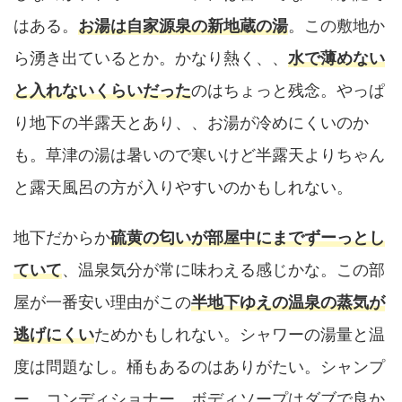
はある。
お湯は自家源泉の新地蔵の湯
。この敷地か
ら湧き出ているとか。かなり熱く、、
水で薄めない
と入れないくらいだった
のはちょっと残念。やっぱ
り地下の半露天とあり、、お湯が冷めにくいのか
も。草津の湯は暑いので寒いけど半露天よりちゃん
と露天風呂の方が入りやすいのかもしれない。
地下だからか
硫黄の匂いが部屋中にまでずーっとし
ていて
、温泉気分が常に味わえる感じかな。この部
屋が一番安い理由がこの
半地下ゆえの温泉の蒸気が
逃げにくい
ためかもしれない。シャワーの湯量と温
度は問題なし。桶もあるのはありがたい。シャンプ
ー、コンディショナー、ボディソープはダブで良か