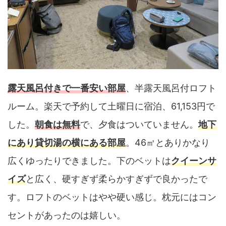
露天風呂付きで一番安い部屋
、半露天風呂付ロフト
ルーム。楽天で予約して土曜日に宿泊、61,153円で
した。
朝食は無料
で、夕食はついていません。
地下
にあり貸切湯の横にある部屋
。46㎡とありかなり
広くゆったりできました。下のベットは
クイーンサ
イズ
と広く、硬すぎず柔らかすぎずで良かったで
す。ロフトのベットはやや硬い感じ。枕元にはコン
セントがあったのは嬉しい。